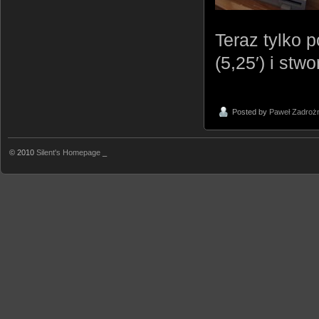
Teraz tylko 
(5,25′) i stw
Posted by
Paweł Zadroż
© 2010
Silent's Homepage
_