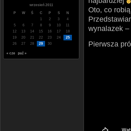
najbardziej
wrzesień 2011
Oto, co robi
P
W
Ś
C
P
S
N
Przedstawiam
1
2
3
4
5
6
7
8
9
10
11
wynalazek – 
12
13
14
15
16
17
18
19
20
21
22
23
24
25
Pierwsza pró
26
27
28
29
30
« cze
paź »