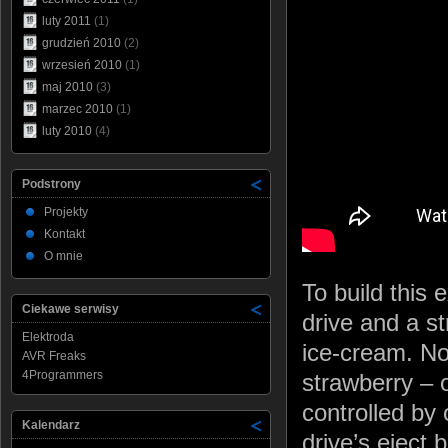
luty 2011
(1)
grudzień 2010
(2)
wrzesień 2010
(1)
maj 2010
(3)
marzec 2010
(1)
luty 2010
(4)
Podstrony
Projekty
Kontakt
O mnie
To build this
Ciekawe serwisy
drive and a s
Elektroda
ice-cream. Not
AVR Freaks
4Programmers
strawberry – o
controlled by
Kalendarz
drive’s eject 