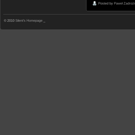
Posted by
Paweł Zadroż
© 2010
Silent's Homepage
_