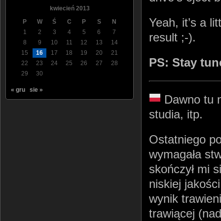
kwiecień 2013
Yeah, it’s a li
P
W
Ś
C
P
S
N
1
2
3
4
5
6
7
result ;-).
8
9
10
11
12
13
14
15
16
17
18
19
20
21
PS: Stay tun
22
23
24
25
26
27
28
29
30
« gru
sie »
Dawno tu n
studia, itp.
Ostatniego po
wymagała stwo
skończył mi si
niskiej jakoś
wynik trawien
trawiącej (na