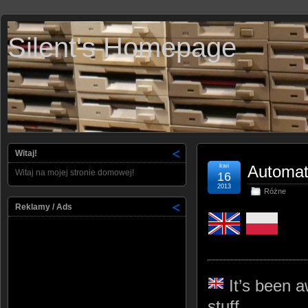
Silent's Homepage
Witaj!
kwi
Automat
Witaj na mojej stronie domowej!
16
2013
Różne
Reklamy / Ads
It’s been a
stuff.