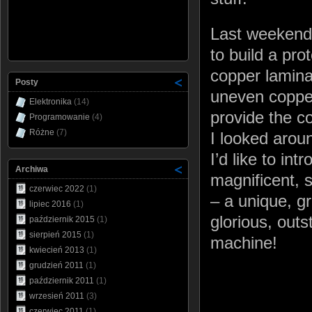
Last weekend 
to build a pro
copper laminat
Posty
uneven copper
Elektronika
(14)
provide the co
Programowanie
(4)
Różne
(7)
I looked aroun
I’d like to in
Archiwa
magnificent, 
czerwiec 2022
(1)
– a unique, gr
lipiec 2016
(1)
glorious, out
październik 2015
(1)
sierpień 2015
(1)
machine!
kwiecień 2013
(1)
grudzień 2011
(1)
październik 2011
(1)
wrzesień 2011
(3)
czerwiec 2011
(1)