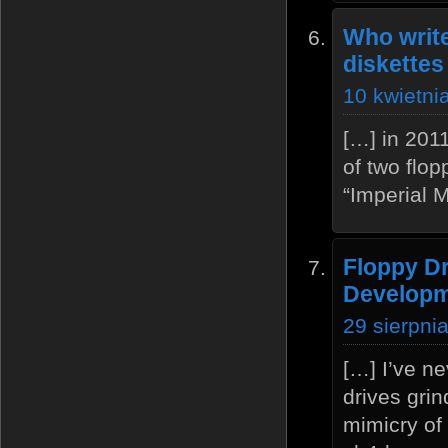
Who write
diskettes
10 kwietni
[…] in 201
of two flop
“Imperial 
Floppy Dr
Develop
29 sierpni
[…] I’ve ne
drives grin
mimicry of