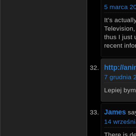
5 marca 20
It’s actuall
Television,
thus I just
recent info
http://ani
7 grudnia 
Lepiej bym
James
sa
14 wrześni
There is de