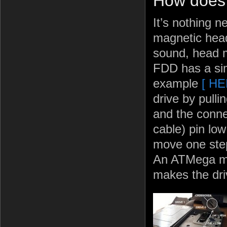
How does 
It’s nothing 
magnetic head
sound, head m
FDD has a sim
example
[ HE
drive by pull
and the conne
cable) pin lo
move one step
An ATMega mic
makes the dri