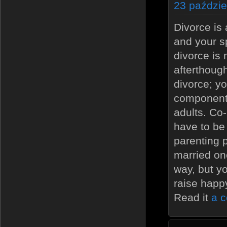
23 paździe
Divorce is 
and your s
divorce is 
afterthoug
divorce; y
component o
adults. Co-
have to be 
parenting 
married on
way, but yo
raise happy
Read it
a c