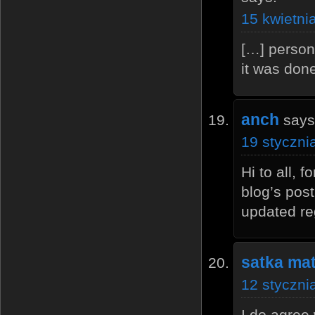
15 kwietni
[…] person
it was done
anch
says
19 styczni
Hi to all, 
blog’s post
updated reg
satka ma
12 styczni
I do agree 