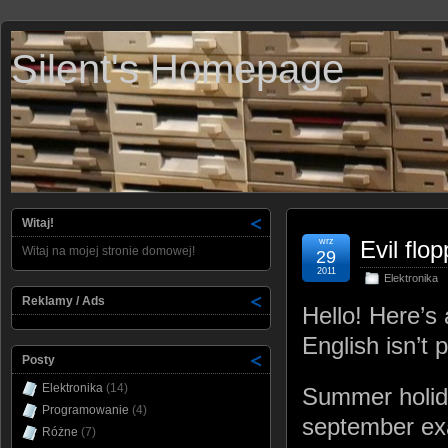
Silent's Homepage
Witaj!
wrz
Evil flo
Witaj na mojej stronie domowej!
29
2011
Elektronika
Reklamy / Ads
Hello! Here’s 
English isn’t 
Posty
Elektronika
(14)
Summer holida
Programowanie
(4)
september ex
Różne
(7)