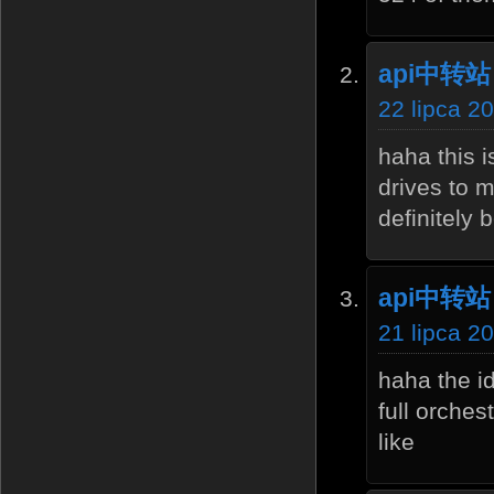
api中转站
22 lipca 2
haha this i
drives to 
definitely 
api中转站
21 lipca 2
haha the id
full orches
like