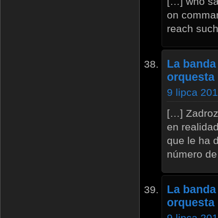
[…] who say
on command
reach such 
La banda 
orquesta 
9 lipca 20
[…] Zadroz
en realida
que le ha 
número de
La banda 
orquesta 
9 lipca 20