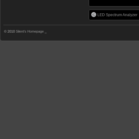
LED Spectrum Analyzer
© 2010
Silent's Homepage
_