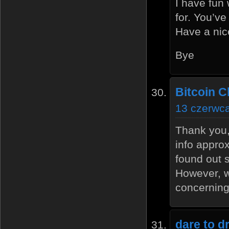
I have fun 
for. You’v
Have a nic
Bye
Bitcoin C
13 czerwca
Thank you,
info approx
found out s
However, w
concerning
dare to 