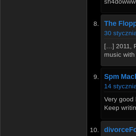
sh4dowww90
The Flopp
30 styczni
[…] 2011, 
music with 
Spm Mac
14 styczni
Very good b
Keep writin
divorceF