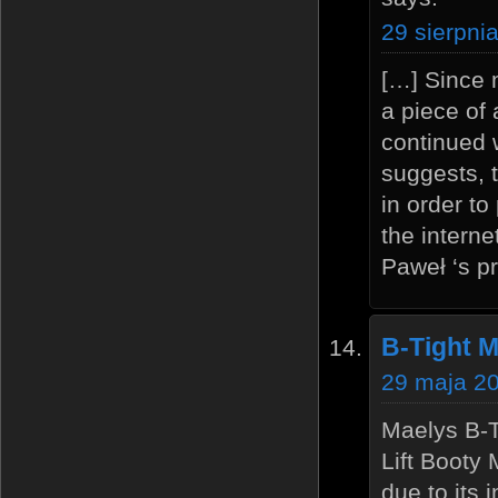
29 sierpni
[…] Since m
a piece of 
continued 
suggests, t
in order to
the interne
Paweł ‘s p
B-Tight 
29 maja 20
Maelys B-Ti
Lift Booty 
due to its 