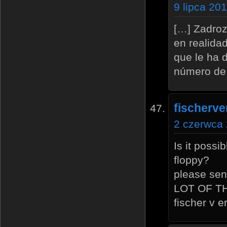
9 lipca 20
[…] Zadroz
en realida
que le ha 
número de
fischerve
2 czerwca 
Is it possi
floppy?
please sen
LOT OF T
fischer v e