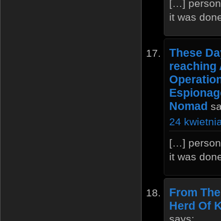
[…] person
it was done
These Da
reaching 
Operation
Espionage
Nomad
sa
24 kwietni
[…] person
it was done
From The 
Herd Of K
says: