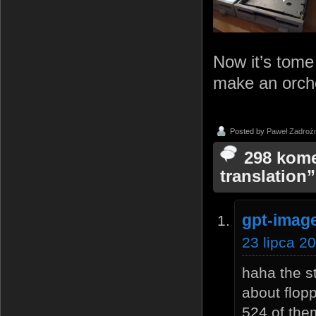
Now it’s tome 
make an orch
Posted by
Paweł Zadroż
298 kome
translation”
gpt-image
23 lipca 2
haha the s
about flopp
524 of them