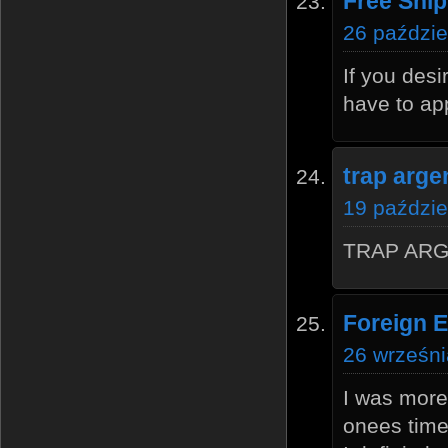
Free Shi
26 paździe
If you desi
have to ap
trap arge
19 paździe
TRAP ARG
Foreign 
26 wrześni
I was more 
onees time 