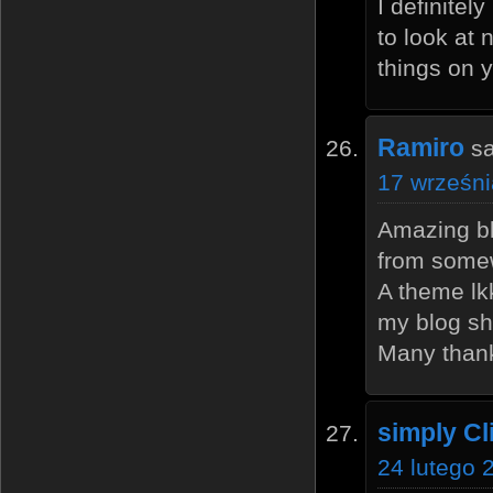
I definitel
to look at 
things on y
Ramiro
s
17 wrześni
Amazing bl
from some
A theme lk
my blog sh
Many than
simply C
24 lutego 