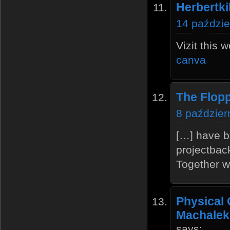
Herbertki
14 paździe
Vizit this 
canva
The Flopp
8 paździer
[…] have b
projectback
Together w
Physical 
Machalek 
says: