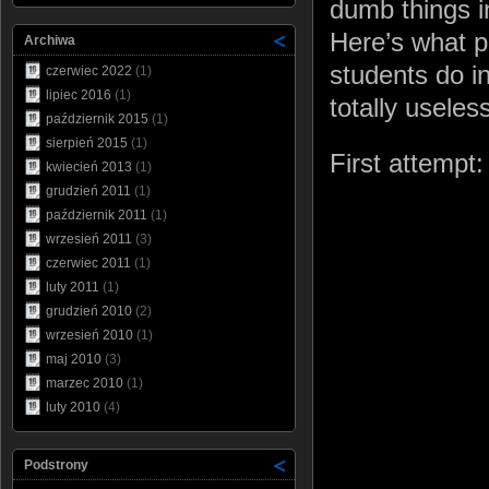
dumb things in
Here’s what p
Archiwa
students do in
czerwiec 2022
(1)
lipiec 2016
(1)
totally useles
październik 2015
(1)
sierpień 2015
(1)
First attempt:
kwiecień 2013
(1)
grudzień 2011
(1)
październik 2011
(1)
wrzesień 2011
(3)
czerwiec 2011
(1)
luty 2011
(1)
grudzień 2010
(2)
wrzesień 2010
(1)
maj 2010
(3)
marzec 2010
(1)
luty 2010
(4)
Podstrony