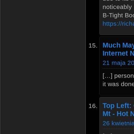
noticeably 
B-Tight Bo
https://ri
Much May
Internet
21 maja 20
[…] person
it was done
Top Left:
Mt - Hot 
26 kwietni