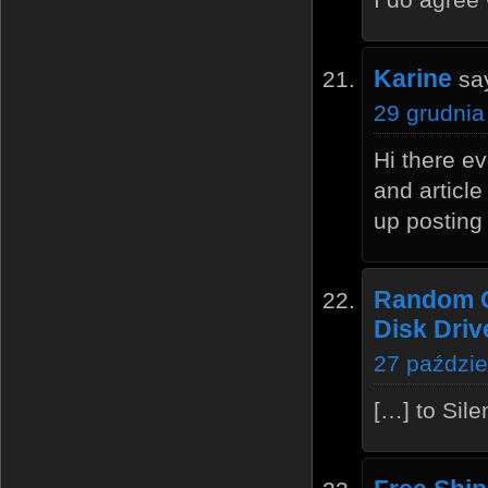
Karine
sa
29 grudnia
Hi there eve
and article
up posting 
Random C
Disk Driv
27 paździe
[…] to Sile