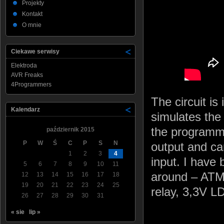
Projekty
Kontakt
O mnie
Ciekawe serwisy
Elektroda
AVR Freaks
4Programmers
The circuit is 
Kalendarz
simulates the 
the programme
październik 2015
P
W
Ś
C
P
S
N
output and can
1
2
3
4
input. I have 
5
6
7
8
9
10
11
around – ATMe
12
13
14
15
16
17
18
19
20
21
22
23
24
25
relay, 3,3V L
26
27
28
29
30
31
« sie
lip »