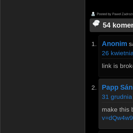
Posted by
Paweł Zadroż
54 komen
Anonim
s
26 kwietni
link is bro
Papp Sán
31 grudnia
make this 
v=dQw4w