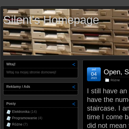
Silent's Homepage
Witaj!
paź
Open, S
Witaj na mojej stronie domowej!
04
2015
Różne
Reklamy / Ads
I still have a
have the nume
Posty
staircase. I a
Elektronika
(14)
time I come b
Programowanie
(4)
did not mean 
Różne
(7)