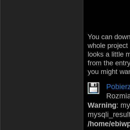
You can down
whole project
looks a little
from the entry 
you might wan
Pobierz
Rozmiar
Warning
: m
mysqli_result
/home/ebiwpt