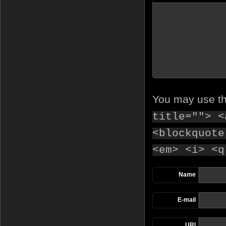
You may use t
title=""> <
<blockquote
<em> <i> <q
Name
E-mail
URI